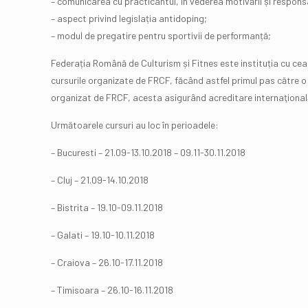
– comunicarea cu practicantul, în vederea motivării și responsa
– aspect privind legislația antidoping;
– modul de pregatire pentru sportivii de performanță;
Federația Română de Culturism și Fitnes este instituția cu cea ma
cursurile organizate de FRCF, făcând astfel primul pas către o o
organizat de FRCF, acesta asigurând acreditare internaţional
Următoarele cursuri au loc în perioadele:
– Bucuresti – 21.09-13.10.2018 – 09.11-30.11.2018
– Cluj – 21.09-14.10.2018
– Bistrita – 19.10-09.11.2018
– Galati – 19.10-10.11.2018
– Craiova – 26.10-17.11.2018
– Timisoara – 26.10-16.11.2018