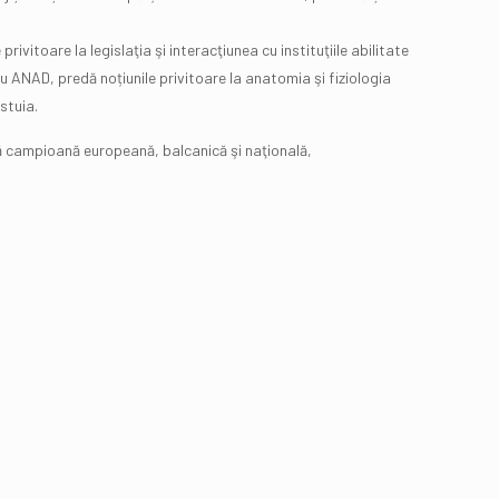
ivitoare la legislaţia şi interacţiunea cu instituţiile abilitate
 cu ANAD, predă noțiunile privitoare la anatomia şi fiziologia
stuia.
lă campioană europeană, balcanică şi naţională,