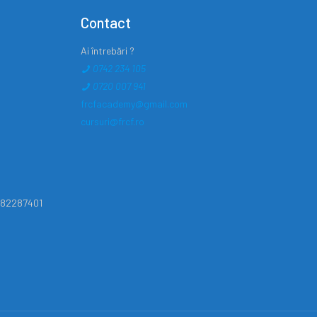
Contact
Ai întrebări ?
0742 234 105
0720 007 941
frcfacademy@gmail.com
cursuri@frcf.ro
82287401