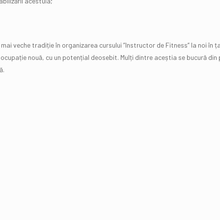
bilizării acestuia;
i veche tradiție în organizarea cursului ”Instructor de Fitness” la noi în ța
cupație nouă, cu un potențial deosebit. Mulți dintre aceștia se bucură din pl
ă.