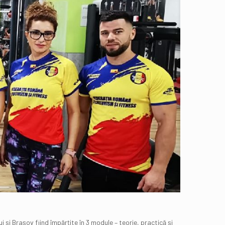
 și Brașov fiind împărțite în 3 module – teorie, practică și