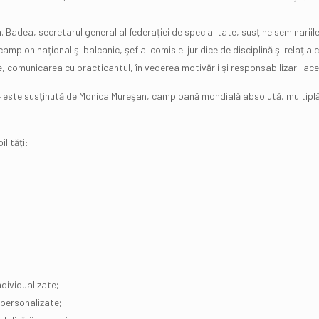
adea, secretarul general al federației de specialitate, susține seminariile pr
mpion naţional şi balcanic, şef al comisiei juridice de disciplină şi relaţia
comunicarea cu practicantul, în vederea motivării şi responsabilizarii ace
c – este susţinută de Monica Mureşan, campioană mondială absolută, multip
lități:
dividualizate;
 personalizate;