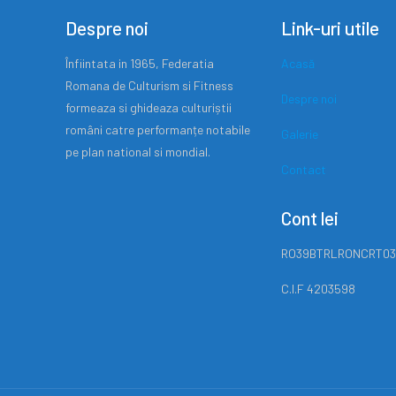
Despre noi
Link-uri utile
Înfiintata in 1965, Federatia
Acasă
Romana de Culturism si Fitness
Despre noi
formeaza si ghideaza culturiștii
români catre performanțe notabile
Galerie
pe plan national si mondial.
Contact
Cont lei
RO39BTRLRONCRT03
C.I.F 4203598