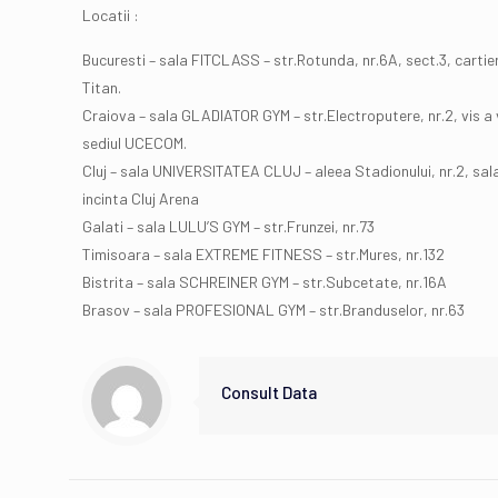
Locatii :
Bucuresti – sala FITCLASS – str.Rotunda, nr.6A, sect.3, cartie
Titan.
Craiova – sala GLADIATOR GYM – str.Electroputere, nr.2, vis a 
sediul UCECOM.
Cluj – sala UNIVERSITATEA CLUJ – aleea Stadionului, nr.2, sal
incinta Cluj Arena
Galati – sala LULU’S GYM – str.Frunzei, nr.73
Timisoara – sala EXTREME FITNESS – str.Mures, nr.132
Bistrita – sala SCHREINER GYM – str.Subcetate, nr.16A
Brasov – sala PROFESIONAL GYM – str.Branduselor, nr.63
Consult Data