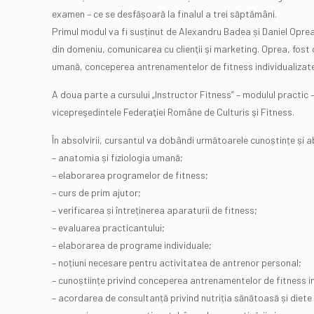
examen – ce se desfășoară la finalul a trei săptămâni.
Primul modul va fi susținut de Alexandru Badea și Daniel Oprea. B
din domeniu, comunicarea cu clienţii şi marketing. Oprea, fost ca
umană, conceperea antrenamentelor de fitness individualizate, 
A doua parte a cursului „Instructor Fitness” – modulul practi
vicepreşedintele Federaţiei Române de Culturis şi Fitness.
În absolvirii, cursantul va dobândi următoarele cunoștințe și abi
– anatomia și fiziologia umană;
– elaborarea programelor de fitness;
– curs de prim ajutor;
– verificarea și întreținerea aparaturii de fitness;
– evaluarea practicantului;
– elaborarea de programe individuale;
– noțiuni necesare pentru activitatea de antrenor personal;
– cunoștiințe privind conceperea antrenamentelor de fitness in
– acordarea de consultanță privind nutriția sănătoasă și diete