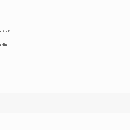
r
vis de
a din