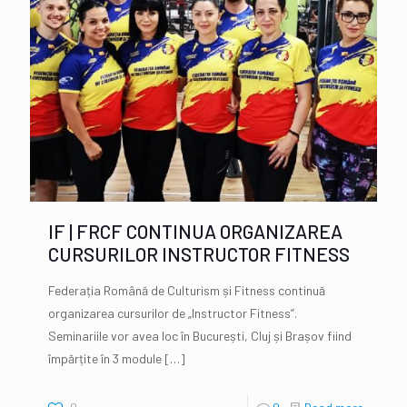
IF | FRCF CONTINUA ORGANIZAREA
CURSURILOR INSTRUCTOR FITNESS
Federația Română de Culturism și Fitness continuă
organizarea cursurilor de „Instructor Fitness”.
Seminariile vor avea loc în București, Cluj și Brașov fiind
împărțite în 3 module
[…]