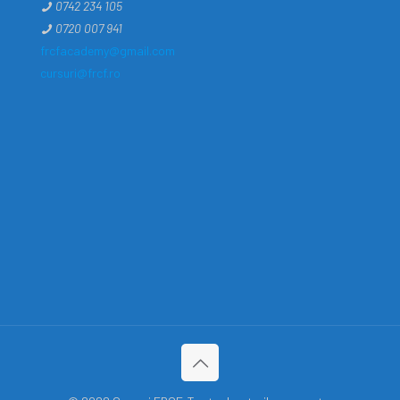
0742 234 105
0720 007 941
frcfacademy@gmail.com
cursuri@frcf.ro