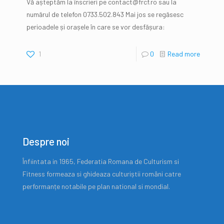
Vă așteptăm la înscrieri pe contact@frcf.ro sau la
numărul de telefon 0733.502.843 Mai jos se regăsesc
perioadele și orașele în care se vor desfășura:
1
0
Read more
Despre noi
Înfiintata in 1965, Federatia Romana de Culturism si
Fitness formeaza si ghideaza culturiștii români catre
performanțe notabile pe plan national si mondial.