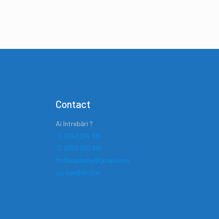
Contact
Ai întrebări ?
0742 234 105
0720 007 941
frcfacademy@gmail.com
cursuri@frcf.ro