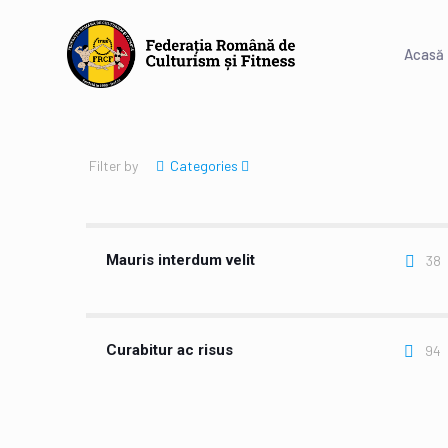
Acasă
Filter by
Categories
Mauris interdum velit
38
Curabitur ac risus
94