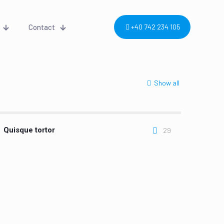
Contact
+40 742 234 105
Show all
Quisque tortor
29