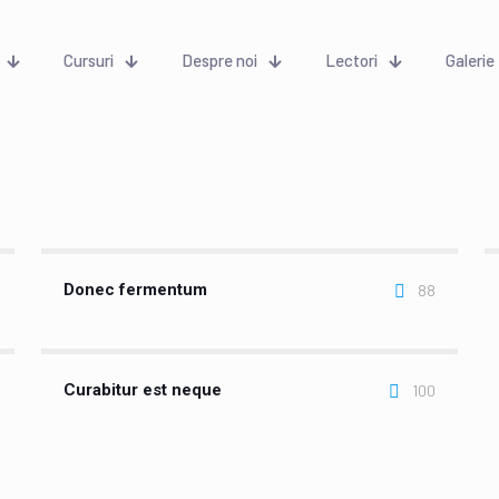
Cursuri
Despre noi
Lectori
Galerie
Donec fermentum
88
Curabitur est neque
100