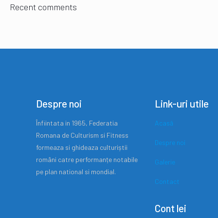
Recent comments
Despre noi
Link-uri utile
Înfiintata in 1965, Federatia
Acasă
Romana de Culturism si Fitness
Despre noi
formeaza si ghideaza culturiștii
români catre performanțe notabile
Galerie
pe plan national si mondial.
Contact
Cont lei